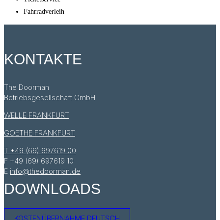
Fahrradverleih
KONTAKTE
The Doorman
Betriebsgesellschaft GmbH
WELLE FRANKFURT
GOETHE FRANKFURT
T +49 (69) 697619 00
F +49 (69) 697619 10
E
info@thedoorman.de
DOWNLOADS
KOSTENÜBERNAHME DEUTSCH