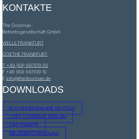
KONTAKTE
The Doorman
Betriebsgesellschaft GmbH
WELLE FRANKFURT
GOETHE FRANKFURT
T +49 (69) 697619 00
F +49 (69) 697619 10
E
info@thedoorman.de
DOWNLOADS
KOSTENÜBERNAHME DEUTSCH
COST COVERAGE ENGLISH
GÄSTEMAPPE
MELDEBESCHEINIGUNG